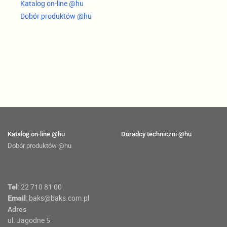
Katalog on-line @hu
Dobór produktów @hu
Katalog on-line @hu
Doradcy techniczni @hu
Dobór produktów @hu
:
22 710 81 00
Tel
:
baks@baks.com.pl
Email
Adres
ul. Jagodne 5