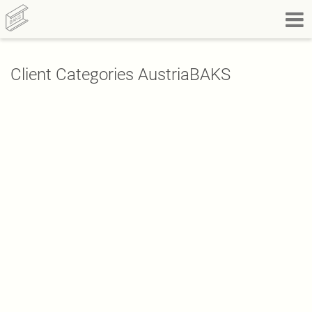
Client Categories AustriaBAKS
By
Katarzyna Parejko
on
17.09.2015
0