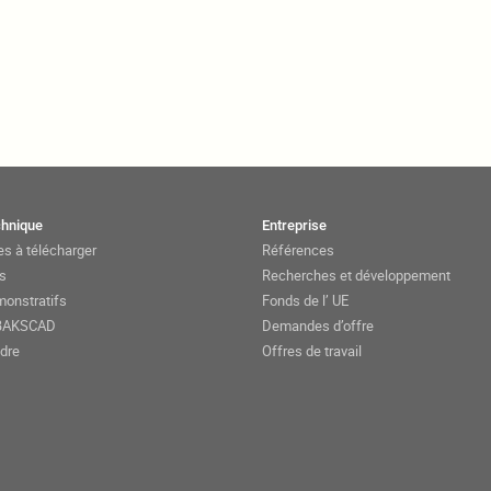
chnique
Entreprise
s à télécharger
Références
ts
Recherches et développement
monstratifs
Fonds de l’ UE
 BAKSCAD
Demandes d’offre
dre
Offres de travail