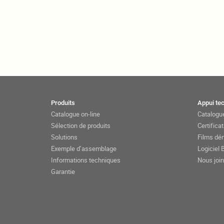
Produits
Appui te
Catalogue on-line
Catalogue
Sélection de produits
Certifica
Solutions
Films dé
Exemple d’assemblage
Logiciel
Informations techniques
Nous join
Garantie